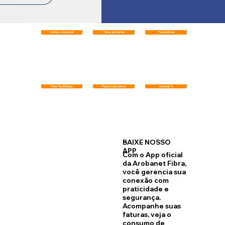
Conheça a Arobanet
Planos de Internet
Planos Móveis
Plano Fixo Ilimitado
Planos Corporativos
Arobanet TV
BAIXE NOSSO
APP
Com o
App oficial
da Arobanet
Fibra,
você gerencia sua
conexão com
praticidade e
segurança.
Acompanhe suas
faturas,
veja o
consumo de