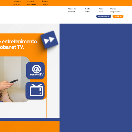
2ª Via do
Suporte
​Área do
Boleto
WhatsApp
Cliente
Planos de
Telefo
Plano
Planos
Internet
nia Fixa
móvel
Corporativo
s
PAGUE COM PIX
ASSINE JÁ